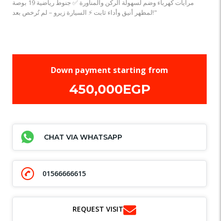
مرايات كهرباء وضم لسهولة الركن والمناورة ✅ جنوط رياضية 19 بوصة
لمظهر أنيق وأداء ثابت ⚡️ السيارة زيرو – لم تُرخص بعد!"
Down payment starting from
450,000EGP
CHAT VIA WHATSAPP
01566666615
REQUEST VISIT