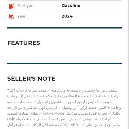
Fuel type
Gasoline
Year
2024
FEATURES
SELLER'S NOTE
"سقف بانوراما لإحساس بالمساحة والرفاهية ✅ مثبت سرعة لرحلات أكثر
راحة ✅ عجلة قيادة متعددة الوظائف (طارة تحكم + شفتات نقل السرعات)
✅ بصمة داخلية وخارجية لسهولة التشغيل والدخول ✅ حساسات أمامية
وخلفية + كاميرا خلفية لركن آمن وسهل ✅ كراسي كهربائية لمزيد من الراحة
✅ نظام القيادة المتعدد (Drive Mode) لتجربة قيادة تناسب مزاجك ✅ Auto
Hold للراحة أثناء التوقف ✅ تكييف تاتش + فتحات تكييف خلفية لأجواء
منعشة لكل الركاب ✅ نظام فرامل ABS + ABD + مانع انزلاق لأمان أعلى ✅