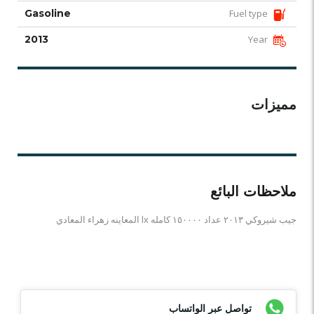
Gasoline
Fuel type
2013
Year
مميزات
ملاحظات البائع
جيب شيروكي ٢٠١٣ عداد ١٥٠٠٠٠ كامله lx المعاينه زهراء المعادي
تواصل عبر الواتساب