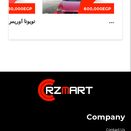
550,000EGP
600,000EGP
...
تويوتا أوريس 2013
Company
Contact Us