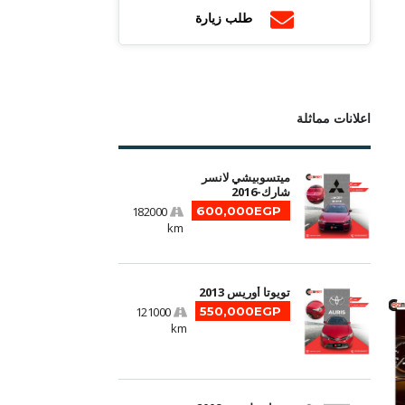
طلب زيارة
اعلانات مماثلة
ميتسوبيشي لانسر
شارك-2016
182000
600,000EGP
km
تويوتا أوريس 2013
121000
550,000EGP
km