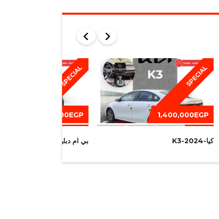
SPECIAL
SPECIAL
1,450,000EGP
1,400,000EGP
كيا-K3-2024
بي ام دبليو I320-2016