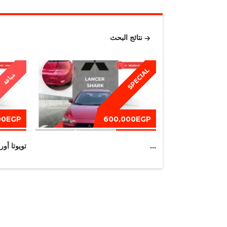
نتائج البحث
SPECIAL
مباعة
00EGP
600,000EGP
...
تويوتا أوريس