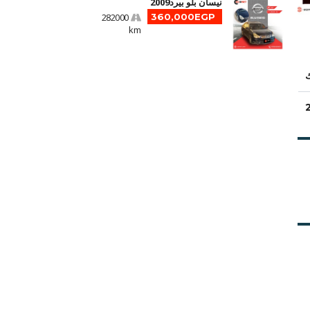
نيسان بلو بيرد2009
282000
360,000EGP
km
ك