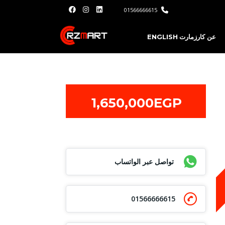
01566666615
عن كارزمارت
ENGLISH
1,650,000EGP
تواصل عبر الواتساب
01566666615