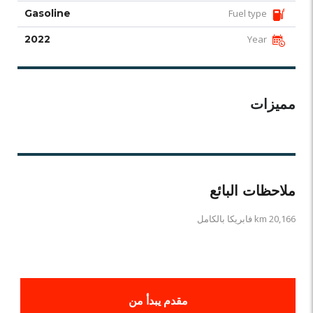
Gasoline
Fuel type
2022
Year
مميزات
ملاحظات البائع
km 20,166 فابريكا بالكامل
مقدم يبدأ من