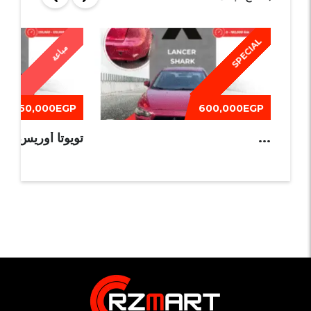
SPECIAL
مباعة
550,000EGP
600,000EGP
...
تويوتا أوريس 2013