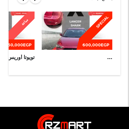
SPECIAL
مباعة
550,000EGP
600,000EGP
...
تويوتا أوريس 2013