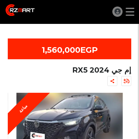
1,560,000EGP
إم جي RX5 2024
مباعة