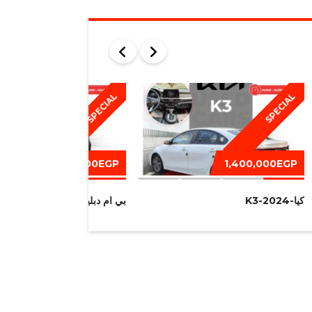
SPECIAL
SPECIAL
1,450,000EGP
1,400,000EGP
كيا-K3-2024
بي ام دبليو I320-2016