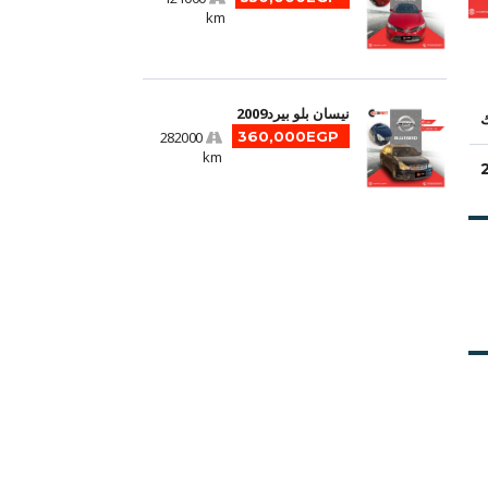
km
نيسان بلو بيرد2009
ك
282000
360,000EGP
km