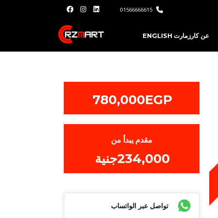
01566666615
عن كارزمارت
ENGLISH
780,000EGP
مقدم يبدأ من
234,000جنية
تواصل عبر الواتساب