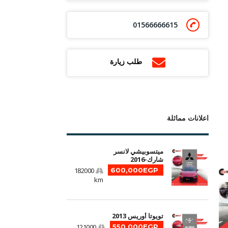
01566666615
طلب زيارة
اعلانات مماثلة
ميتسوبيشي لانسر
شارك-2016
182000
600,000EGP
km
تويوتا أوريس 2013
121000
550,000EGP