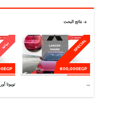
نتائج البحث
SPECIAL
مباعة
00EGP
600,000EGP
...
تويوتا أوريس