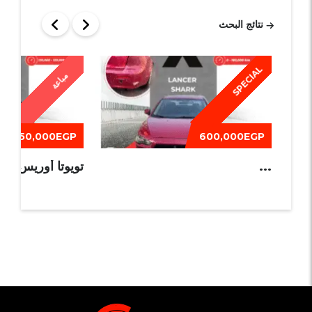
نتائج البحث
SPECIAL
مباعة
550,000EGP
600,000EGP
...
تويوتا أوريس 2013