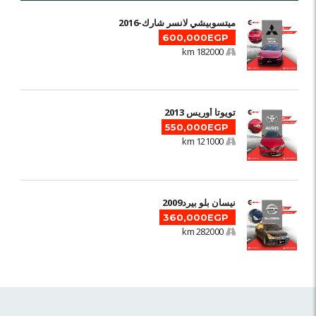
ميتسوبيشي لانسر شارك-2016
600,000EGP
182000 km
تويوتا أوريس 2013
550,000EGP
121000 km
نيسان بلو بيرد2009
360,000EGP
282000 km