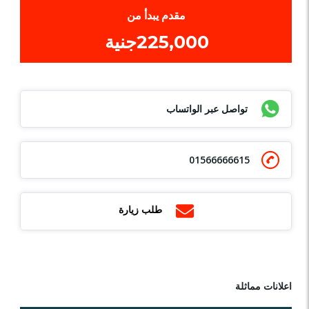
مقدم يبدأ من
225,000جنية
تواصل عبر الواتساب
01566666615
طلب زيارة
اعلانات مماثلة