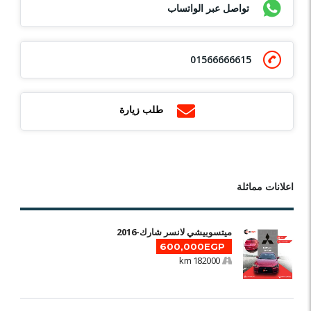
تواصل عبر الواتساب
01566666615
طلب زيارة
اعلانات مماثلة
ميتسوبيشي لانسر شارك-2016
600,000EGP
182000 km