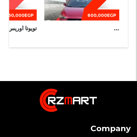
550,000EGP
600,000EGP
...
تويوتا أوريس 2013
Company