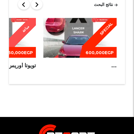
نتائج البحث
SPECIAL
مباعة
550,000EGP
600,000EGP
...
تويوتا أوريس 2013