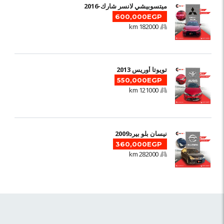
ميتسوبيشي لانسر شارك-2016
600,000EGP
182000 km
تويوتا أوريس 2013
550,000EGP
121000 km
نيسان بلو بيرد2009
360,000EGP
282000 km