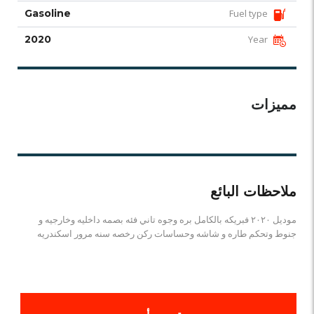
Gasoline
Fuel type
2020
Year
مميزات
ملاحظات البائع
موديل ٢٠٢٠ فبريكه بالكامل بره وجوه تاني فئه بصمه داخليه وخارجيه و
جنوط وتحكم طاره و شاشه وحساسات ركن رخصه سنه مرور اسكندريه