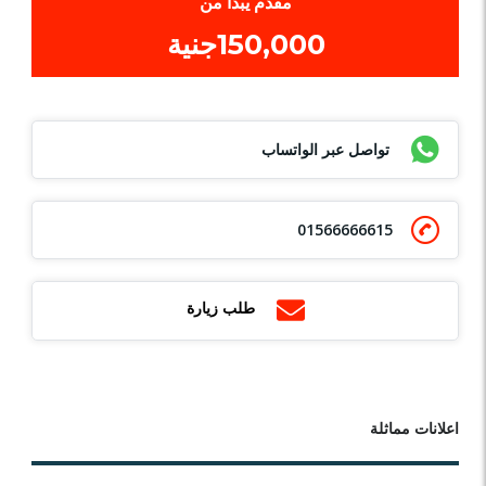
مقدم يبدأ من
150,000جنية
تواصل عبر الواتساب
01566666615
طلب زيارة
اعلانات مماثلة