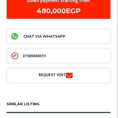
Down payment starting from
480,000EGP
CHAT VIA WHATSAPP
01566666615
REQUEST VISIT
SIMILAR LISTING