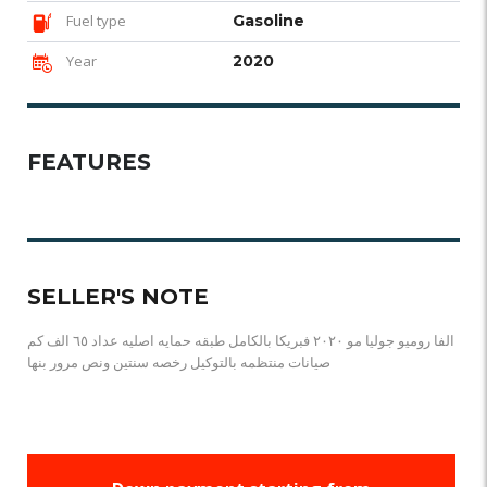
Fuel type
Gasoline
Year
2020
FEATURES
SELLER'S NOTE
الفا روميو جوليا مو ٢٠٢٠ فبريكا بالكامل طبقه حمايه اصليه عداد ٦٥ الف كم
صيانات منتظمه بالتوكيل رخصه سنتين ونص مرور بنها