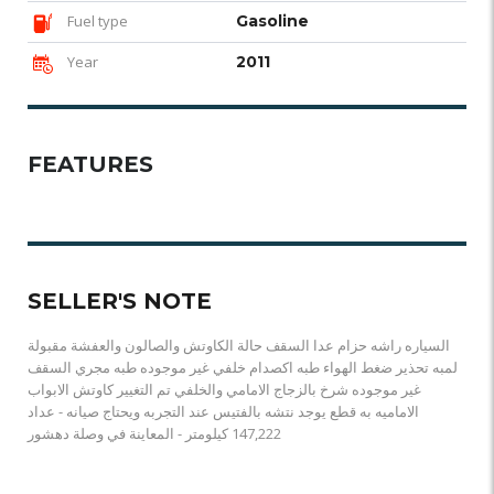
Fuel type
Gasoline
Year
2011
FEATURES
SELLER'S NOTE
السياره راشه حزام عدا السقف حالة الكاوتش والصالون والعفشة مقبولة
لمبه تحذير ضغط الهواء طبه اكصدام خلفي غير موجوده طبه مجري السقف
غير موجوده شرخ بالزجاج الامامي والخلفي تم التغيير كاوتش الابواب
الاماميه به قطع يوجد نتشه بالفتيس عند التجربه ويحتاج صيانه - عداد
147,222 كيلومتر - المعاينة في وصلة دهشور