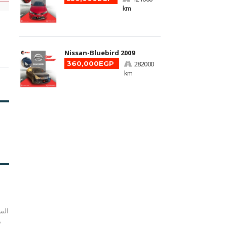
km
Nissan-Bluebird 2009
360,000EGP
282000
km
الس
م