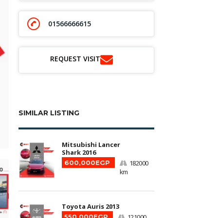
01566666615
REQUEST VISIT
SIMILAR LISTING
Mitsubishi Lancer
Shark 2016
600,000EGP
182000
km
Toyota Auris 2013
550,000EGP
121000