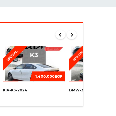
SPECIAL
SPECIAL
1,400,000EGP
1,450,
KIA-K3-2024
BMW-320I -2016