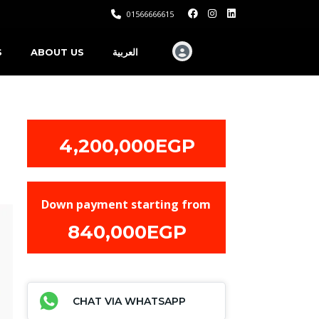
01566666615
S
ABOUT US
العربية
4,200,000EGP
Down payment starting from
840,000EGP
CHAT VIA WHATSAPP