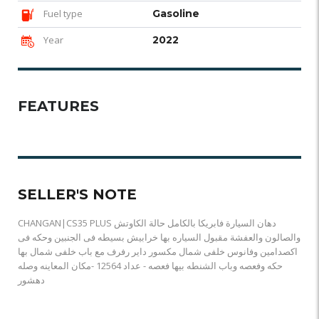
Fuel type
Gasoline
Year
2022
FEATURES
SELLER'S NOTE
CHANGAN|CS35 PLUS دهان السيارة فابريكا بالكامل حالة الكاوتش
والصالون والعفشة مقبول السياره بها خرابيش بسيطه فى الجنبين وحكه فى
اكصدامين وفانوس خلفى شمال مكسور داير رفرف مع باب خلفى شمال بها
حكه وفعصه وباب الشنطه بيها فعصه - عداد 12564 -مكان المعاينه وصله
دهشور