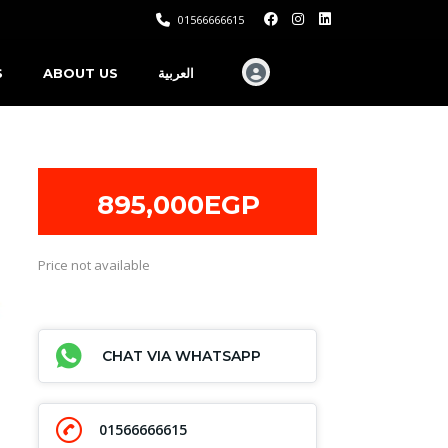
01566666615
S
ABOUT US
العربية
895,000EGP
Price not available
CHAT VIA WHATSAPP
01566666615