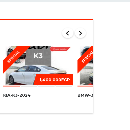
SPECIAL
SPECIAL
1,400,000EGP
1,450,
KIA-K3-2024
BMW-320I -2016