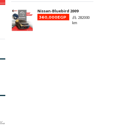
Nissan-Bluebird 2009
360,000EGP
282000
km
مكا