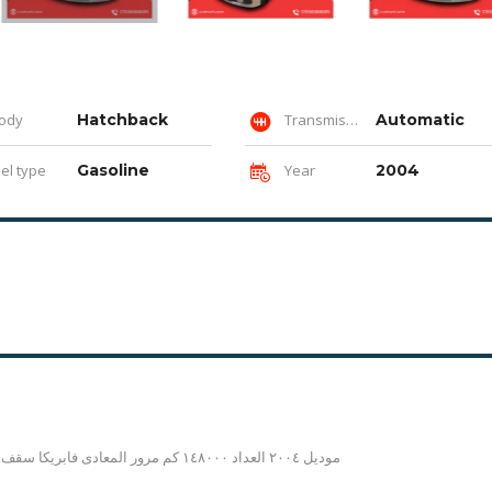
ody
Hatchback
Transmission
Automatic
el type
Gasoline
Year
2004
موديل ٢٠٠٤ العداد ١٤٨٠٠٠ كم مرور المعادى فابريكا سقف دواخل رش اجزاء خارجي بالجانبين رخصة سنة كاملة اتوماتيك