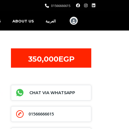
01566666615
S
ABOUT US
العربية
350,000EGP
CHAT VIA WHATSAPP
01566666615