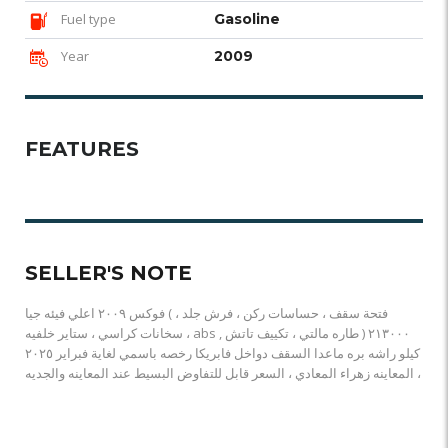
Fuel type
Gasoline
Year
2009
FEATURES
SELLER'S NOTE
فوكس ٢٠٠٩ اعلي فيئه جيا ( فتحة سقف ، حساسات ركن ، فرش جلد ،
سخانات كراسي ، ستاير خلفيه ، abs , طاره مالتي ، تكييف تاتش ) ٢١٣٠٠٠
كيلو راشه بره ماعدا السقف دواخل فابريكا رخصه باسمي لغاية فبراير ٢٠٢٥
، المعاينه زهراء المعادي ، السعر قابل للتفاوض البسيط عند المعاينه والجديه