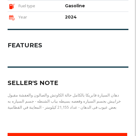
Fuel type
Gasoline
Year
2024
FEATURES
SELLER'S NOTE
دهان السيارة فابريكا بالكامل حالة الكاوتش والصالون والعفشة مقبول
خرابيش بجسم السياره وفعصه بسيطه بباب الشنطه - جسم السياره به
بعض عيوب فى الدهان - عداد 21,155 كيلومتر - المعاينة في القطامية