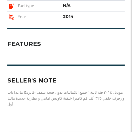
Fuel type
N/A
Year
2014
FEATURES
SELLER'S NOTE
موديل ٢٠١٤ فئة ثانية ( جميع الكماليات بدون فتحة سقف) فابريكا ماعدا باب
و رفرف خلفي ٣٢٥ ألف كم كاميرا خلفية كاوتش امامي و بطارية جديدة مالك
أول