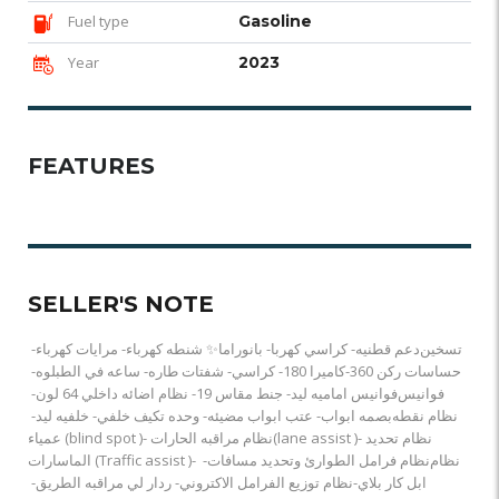
Fuel type
Gasoline
Year
2023
FEATURES
SELLER'S NOTE
بانوراما✨ شنطه كهرباء- مرايات كهرباء- ‏‎كراسي كهربا- ‏‎دعم قطنيه- ‏‎تسخين
كراسي- شفتات طاره- ساعه في الطبلوه- ‏‎كاميرا 180- ‏‎حساسات ركن 360-
خلفيه ليد- ‏‎وحده تكيف خلفي- ‏‎بصمه ابواب- عتب ابواب مضيئه- ‏‎نظام نقطه
عمياء (blind spot )- ‏‎نظام مراقبه الحارات(lane assist )- ‏‎نظام تحديد
الماسارات (Traffic assist )- ‏‎نظام فرامل الطوارئ وتحديد مسافات- ‏‎نظام
ردار لي مراقبه الطريق- ‏‎نظام توزيع الفرامل الاكتروني- ‏‎ابل كار بلاي-