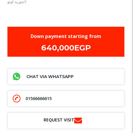
‏‎اندوريد اوتو-
Down payment starting from
640,000EGP
CHAT VIA WHATSAPP
01566666615
REQUEST VISIT