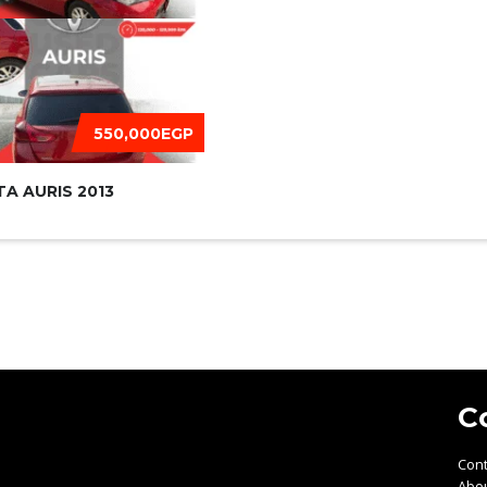
550,000EGP
A AURIS 2013
C
Cont
Abo