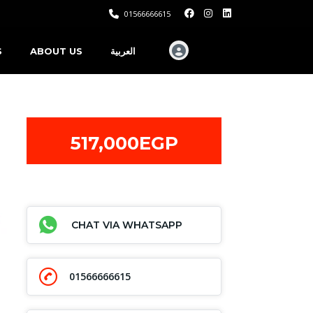
01566666615
S
ABOUT US
العربية
517,000EGP
CHAT VIA WHATSAPP
01566666615