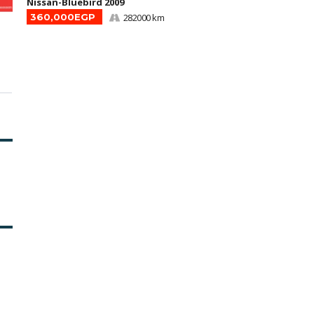
Nissan-Bluebird 2009
360,000EGP
282000 km