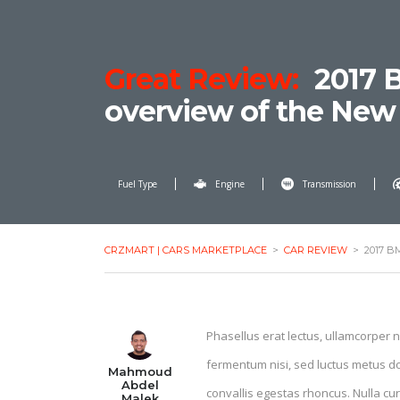
Great Review:
2017 
overview of the New 
Fuel Type
Engine
Transmission
CRZMART | CARS MARKETPLACE
>
CAR REVIEW
>
2017 
Phasellus erat lectus, ullamcorper n
fermentum nisi, sed luctus metus do
Mahmoud
Abdel
convallis egestas rhoncus. Nulla cur
Malek