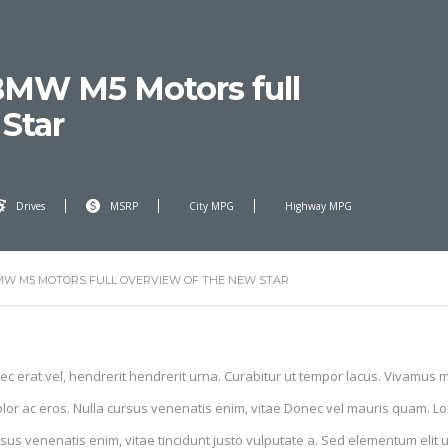
BMW M5 Motors full
Star
Drives
MSRP
City MPG
Highway MPG
BMW M5 MOTORS FULL OVERVIEW OF THE NEW STAR
ec erat vel, hendrerit hendrerit urna. Curabitur ut tempor lacus. Vivamus mol
lor ac eros. Nulla cursus venenatis enim, vitae Donec vel mauris quam. Lo
sus venenatis enim, vitae tincidunt justo vulputate a. Sed elementum elit u