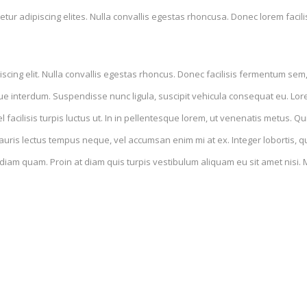
tur adipiscing elites. Nulla convallis egestas rhoncusa. Donec lorem facil
cing elit. Nulla convallis egestas rhoncus. Donec facilisis fermentum sem,
ue interdum. Suspendisse nunc ligula, suscipit vehicula consequat eu. Lorem
l facilisis turpis luctus ut. In in pellentesque lorem, ut venenatis metus. 
auris lectus tempus neque, vel accumsan enim mi at ex. Integer lobortis, qua
 diam quam. Proin at diam quis turpis vestibulum aliquam eu sit amet nisi.