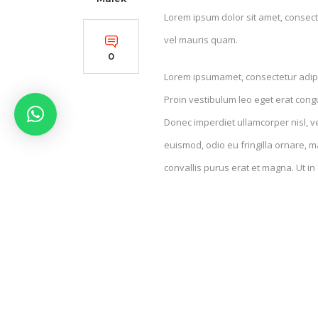
Lorem ipsum dolor sit amet, consecte
vel mauris quam.
0
Lorem ipsumamet, consectetur adipis
Proin vestibulum leo eget erat cong
Donec imperdiet ullamcorper nisl, ve
euismod, odio eu fringilla ornare, m
convallis purus erat et magna. Ut in
Future
Interior
Multimedia
TAGS