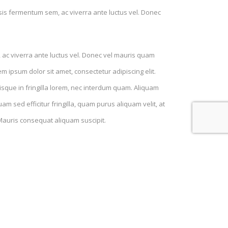
isis fermentum sem, ac viverra ante luctus vel. Donec
 ac viverra ante luctus vel. Donec vel mauris quam
 ipsum dolor sit amet, consectetur adipiscing elit.
Quisque in fringilla lorem, nec interdum quam. Aliquam
m sed efficitur fringilla, quam purus aliquam velit, at
 Mauris consequat aliquam suscipit.