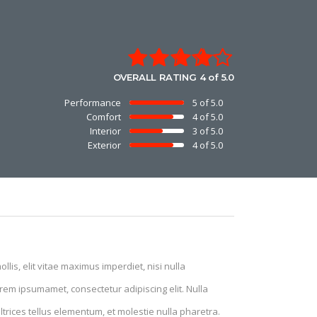
OVERALL RATING 4 of 5.0
Performance
5 of 5.0
Comfort
4 of 5.0
Interior
3 of 5.0
Exterior
4 of 5.0
lis, elit vitae maximus imperdiet, nisi nulla
rem ipsumamet, consectetur adipiscing elit. Nulla
ltrices tellus elementum, et molestie nulla pharetra.