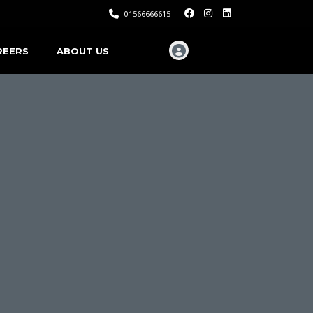
01566666615
REERS
ABOUT US