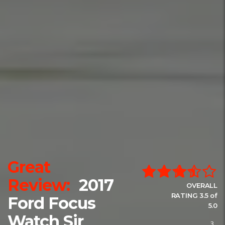
Great
Review:
2017
OVERALL
RATING 3.5 of
Ford Focus
5.0
Watch Sir
3