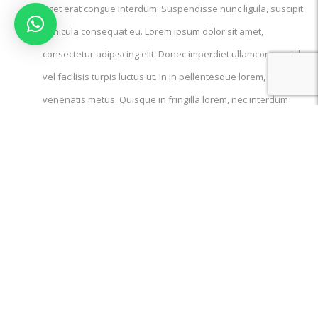
eget erat congue interdum. Suspendisse nunc ligula, suscipit
vehicula consequat eu. Lorem ipsum dolor sit amet,
consectetur adipiscing elit. Donec imperdiet ullamcorper nisl,
vel facilisis turpis luctus ut. In in pellentesque lorem, ut
venenatis metus. Quisque in fringilla lorem, nec interdum
quam. Aliquam euismod, odio eu fringilla ornare, mauris
lectus tempus neque, vel accumsan enim mi at ex. Integer
lobortis, quam sed efficitur fringilla, quam purus aliquam velit,
at convallis purus erat et magna. Ut in diam quam. Proin at
diam quis turpis vestibulum aliquam eu sit amet nisi. Mauris
consequat aliquam suscipit.